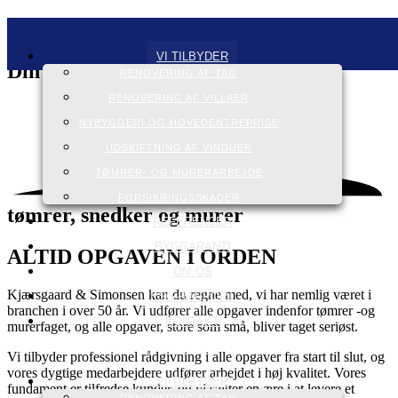
Kjærsgaard & Simonsen
VI TILBYDER
Din
professionelle
RENOVERING AF TAG
RENOVERING AF VILLAER
NYBYGGERI OG HOVEDENTREPRISE
UDSKIFTNING AF VINDUER
TØMRER- OG MURERARBEJDE
FORSIKRINGSSKADER
tømrer, snedker og murer
REFERENCER
BYGGARANTI
ALTID OPGAVEN I ORDEN
OM OS
Kjærsgaard & Simonsen kan du regne med, vi har nemlig været i
ESG-RAPPORT
branchen i over 50 år. Vi udfører alle opgaver indenfor tømrer -og
KONTAKT
murerfaget, og alle opgaver, store som små, bliver taget seriøst.
Vi tilbyder professionel rådgivning i alle opgaver fra start til slut, og
vores dygtige medarbejdere udfører arbejdet i høj kvalitet. Vores
VI TILBYDER
fundament er tilfredse kunder, og vi sætter en ære i at levere et
RENOVERING AF TAG