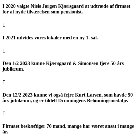
I 2020 valgte Niels Jørgen Kjærsgaard at udtræde af firmaet
for at nyde tilværelsen som pensionist.

I 2021 udvides vores lokaler med en ny 1. sal.

Den 1/2 2023 kunne Kjærsgaard & Simonsen fjere 50-års
jubilæum.

Den 12/2 2023 kunne vi også fejre Kurt Larsen, som havde 50
års jubilæum, og er tildelt Dronningens Belønningsmedalje.

Firmaet beskæftiger 70 mand, mange har været ansat i mange
år.