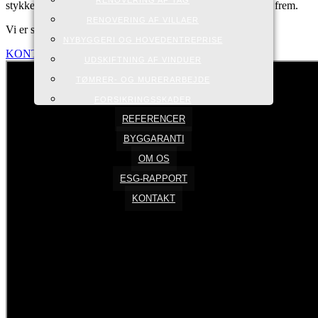
stykke arbejde, som både vi og kunden er stolte over at vise frem.
RENOVERING AF VILLAER
Vi er specialister i renovering, nybyggeri og tagrenovering.
NYBYGGERI OG HOVEDENTREPRISE
KONTAKT OS
UDSKIFTNING AF VINDUER
TØMRER- OG MURERARBEJDE
FORSIKRINGSSKADER
REFERENCER
BYGGARANTI
OM OS
ESG-RAPPORT
KONTAKT