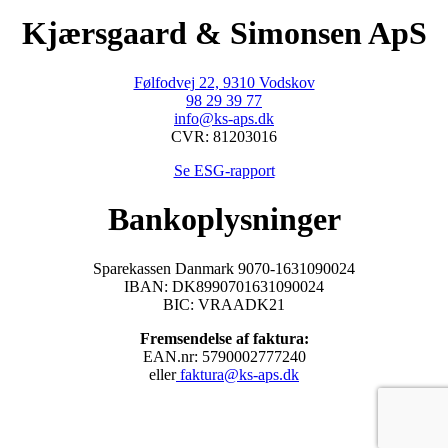
Kjærsgaard & Simonsen ApS
​Følfodvej 22, 9310 Vodskov
98 29 39 77
info@ks-aps.dk
CVR: 81203016
Se ESG-rapport
Bankoplysninger
Sparekassen Danmark 9070-1631090024
IBAN: DK8990701631090024
BIC: VRAADK21
Fremsendelse af faktura:
EAN.nr: 5790002777240
eller
faktura@ks-aps.dk